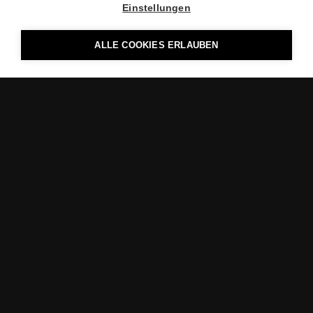
Einstellungen
ALLE COOKIES ERLAUBEN
TAUCHE EIN IN DIE WELT
DES LICHTS
MOOS licht hat sich auf die Entwicklung,
Produktion und den Vertrieb von
Lichtlösungen spezialisiert und ist bekannt
für seine führende Position in den
Bereichen Projektleuchten, Technische
Leuchten und Notlichtsysteme.
Der erste Schritt für eine erfolgreiche