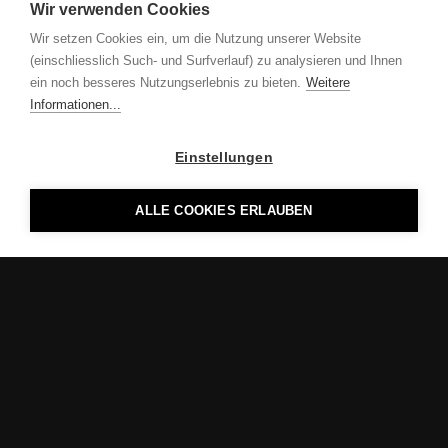
Wir verwenden Cookies
Wir setzen Cookies ein, um die Nutzung unserer Website
(einschliesslich Such- und Surfverlauf) zu analysieren und Ihnen
ein noch besseres Nutzungserlebnis zu bieten.
Weitere
Informationen...
Einstellungen
ALLE COOKIES ERLAUBEN
MOOS licht ag
Täschmattstrasse 27
T +41 41 268 84 44
CH-6015 Luzern
info
mooslicht.ch
GOOGLE MAPS