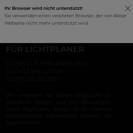
Ihr Browser wird nicht unterstützt!
Sie verwenden einen veralteten Browser, der von dieser
Webseite nicht mehr unterstützt wird.
Browser aktualisieren
FÜR LICHTPLANER
DU BIST LICHTPLANER UND
SUCHST EXKLUSIVE
LICHTLÖSUNGEN?
Wir verstehen die hohen Ansprüche an
exzellente Design- und Techniklösungen.
Setze Highlights, bringe deine Visionen
zum Ausdruck und realisiere Projekte, die
beeindrucken.