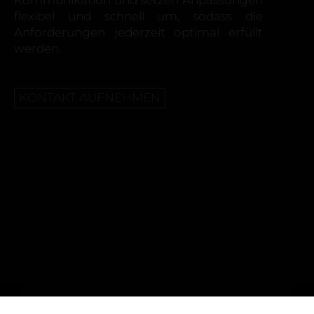
Kommunikation und setzen Anpassungen
flexibel und schnell um, sodass die
Anforderungen jederzeit optimal erfüllt
werden.
KONTAKT AUFNEHMEN